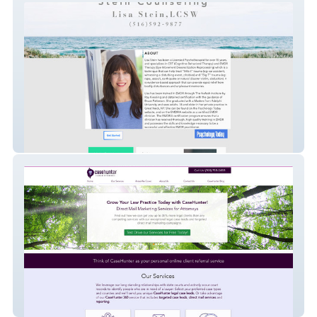
steincounseling
Case Hunter