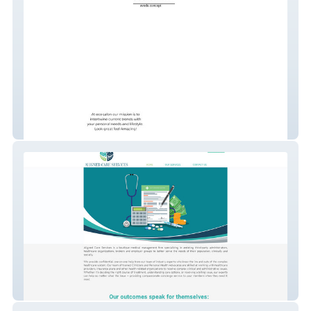
ecosalon
alignedcareservices