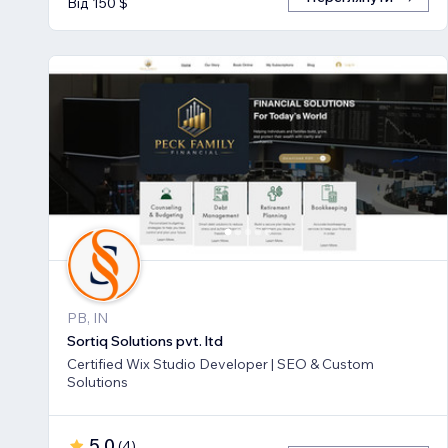
Від 150 $
PB, IN
Sortiq Solutions pvt. ltd
Certified Wix Studio Developer | SEO & Custom
Solutions
5,0
(
4
)