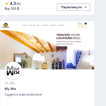
4,3
(
6
)
Переглянути
Від 100 $
23, BG
My Wix
L'agence web instinctive