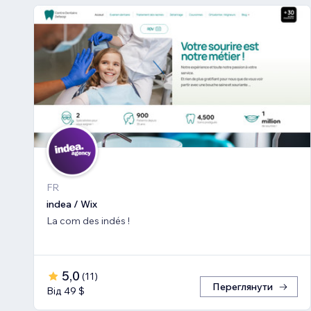
FR
indea / Wix
La com des indés !
5,0
(
11
)
Переглянути
Від 49 $