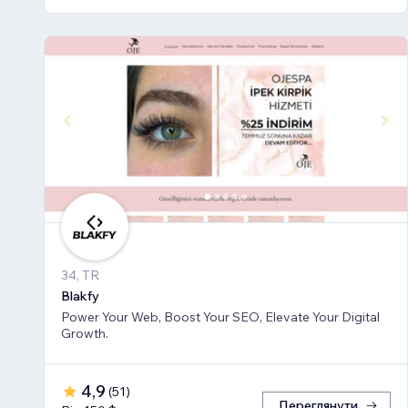
34, TR
Blakfy
Power Your Web, Boost Your SEO, Elevate Your Digital
Growth.
4,9
(
51
)
Переглянути