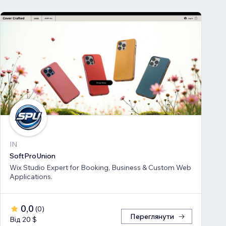
IN
SoftProUnion
Wix Studio Expert for Booking, Business & Custom Web
Applications.
0,0
(
0
)
Переглянути
Від 20 $