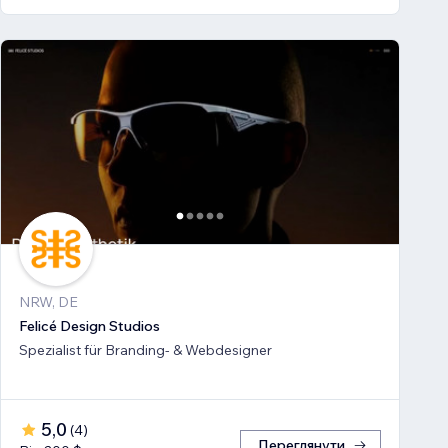
NRW, DE
Felicé Design Studios
Spezialist für Branding- & Webdesigner
5,0
(
4
)
Переглянути