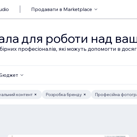
udio
Продавати в Marketplace
ала для роботи над ва
бірних професіоналів, які можуть допомогти в дося
Бюджет
уальний контент
Розробка бренду
Професійна фотогр