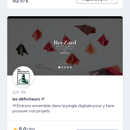
Від 50 $
IDF, FR
les défricheurs 🌱
🌱Entrons ensemble dans la jungle digitale pour y faire
pousser vos projets
5,0
(
20
)