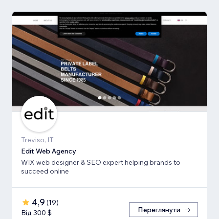
Treviso, IT
Edit Web Agency
WIX web designer & SEO expert helping brands to
succeed online
4,9
(
19
)
Переглянути
Від 300 $