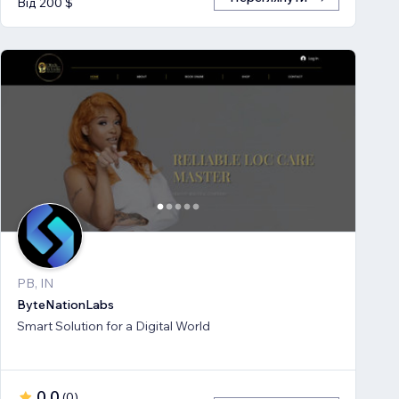
Від 200 $
PB, IN
ByteNationLabs
Smart Solution for a Digital World
0,0
(
0
)