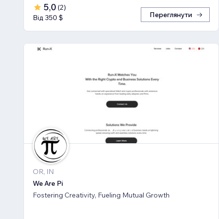
5,0
(
2
)
Переглянути
Від 350 $
OR, IN
We Are Pi
Fostering Creativity, Fueling Mutual Growth