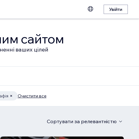
Увійти
шим сайтом
гненні ваших цілей
афія
Очистити все
Сортувати
за релевантністю