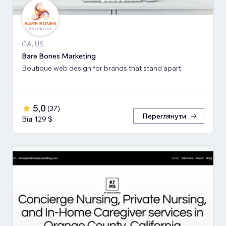
CA, US
Bare Bones Marketing
Boutique web design for brands that stand apart.
5,0
(
37
)
Переглянути
Від 129 $