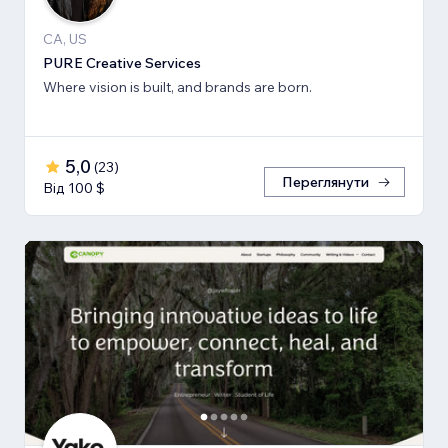
CA, US
PURE Creative Services
Where vision is built, and brands are born.
5,0
(
23
)
Переглянути
Від 100 $