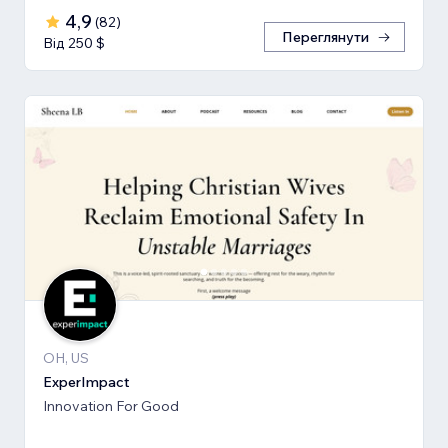
4,9
(
82
)
Переглянути
Від 250 $
OH, US
ExperImpact
Innovation For Good