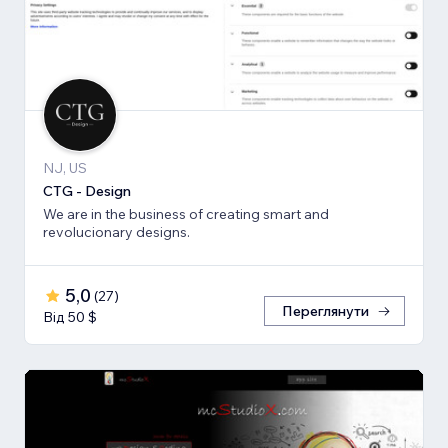
NJ, US
CTG - Design
We are in the business of creating smart and
revolucionary designs.
5,0
(
27
)
Переглянути
Від 50 $