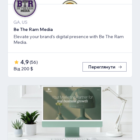
GA, US
Be The Ram Media
Elevate your brand's digital presence with Be The Ram
Media.
4,9
(
56
)
Переглянути
Від 200 $