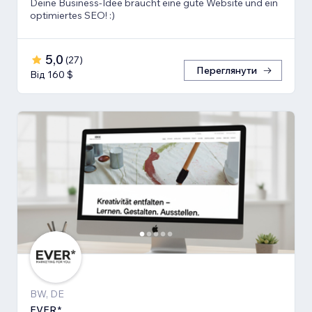
Deine Business-Idee braucht eine gute Website und ein
optimiertes SEO! :)
5,0
(
27
)
Переглянути
Від 160 $
BW, DE
EVER*