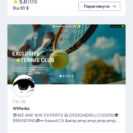
5,0
(
123
)
Переглянути
Від 85 $
CA, US
WMedia
😎WE ARE WIX EXPERTS 👍 DESIGNERS | CODERS👽
BRANDING🎁👀 based CA &amp;amp;amp;amp;amp;
TLV