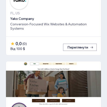
FL, US
Yako Company
Conversion-Focused Wix Websites & Automation
Systems
0,0
(
0
)
Переглянути
Від 100 $