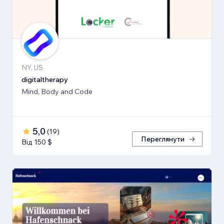
NY, US
digitaltherapy
Mind, Body and Code
5,0
(
19
)
Переглянути
Від 150 $