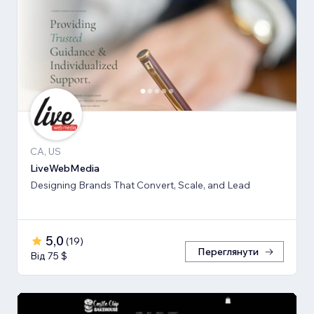
CA, US
LiveWebMedia
Designing Brands That Convert, Scale, and Lead
5,0
(
19
)
Переглянути
Від 75 $