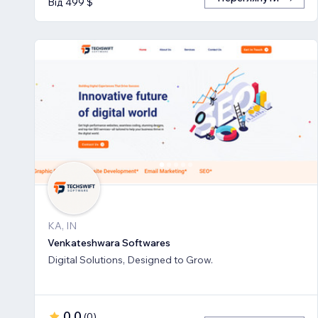
Від 499 $
KA, IN
Venkateshwara Softwares
Digital Solutions, Designed to Grow.
0,0
(
0
)