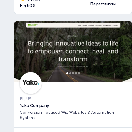
Переглянути
Від 50 $
FL, US
Yako Company
Conversion-Focused Wix Websites & Automation
Systems