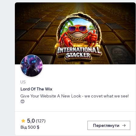
US
Lord Of The Wix
Give Your Website A New Look - we covet what we see!
😍
5,0
(
127
)
Переглянути
Від 500 $