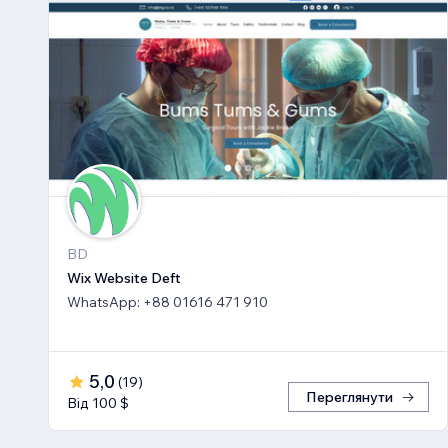
BD
Wix Website Deft
WhatsApp: +88 01616 471 910
5,0
(
19
)
Переглянути
Від 100 $