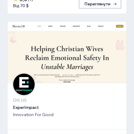
Переглянути
Від 70 $
OH, US
ExperImpact
Innovation For Good