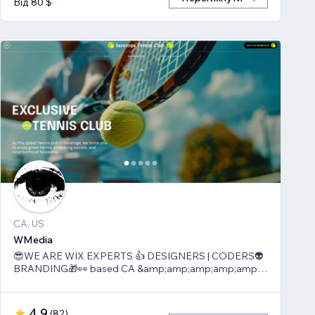
Від 80 $
CA, US
WMedia
😎WE ARE WIX EXPERTS 👍 DESIGNERS | CODERS👽
BRANDING🎁👀 based CA &amp;amp;amp;amp;amp;
TLV
4,9
(
82
)