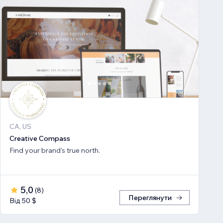
CA, US
Creative Compass
Find your brand's true north.
5,0
(
8
)
Переглянути
Від 50 $