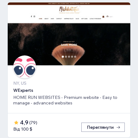
NY, US
WExperts
HOME RUN WEBSITES - Premium website - Easy to
manage - advanced websites
4,9
(
79
)
Переглянути
Від 100 $