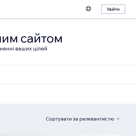
Увійти
шим сайтом
гненні ваших цілей
Сортувати
за релевантністю