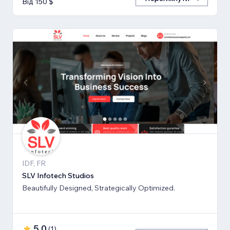
Від 150 $
IDF, FR
SLV Infotech Studios
Beautifully Designed, Strategically Optimized.
5,0
(
1
)