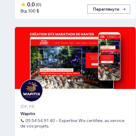
0,0
(
0
)
Переглянути
Від 100 $
IDF, FR
Wapitix
📞 05 54 54 91 40 – Expertise Wix certifiée, au service
de vos projets.