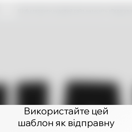
Щоб створити чудовий сайт, натисніть «Редагува
Використайте цей
шаблон як відправну