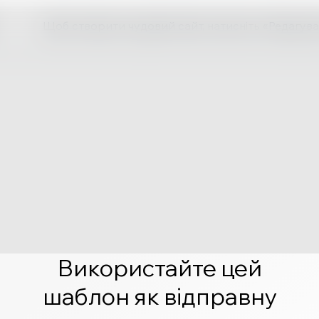
Щоб створити чудовий сайт, натисніть «Редагува
Використайте цей
шаблон як відправну