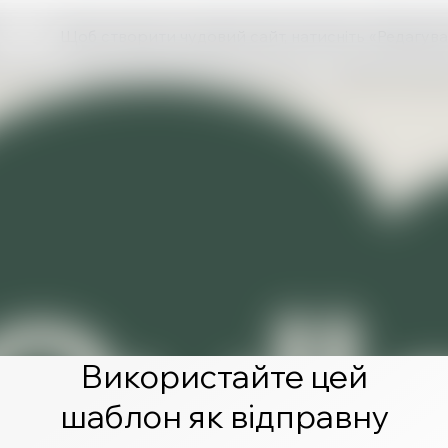
Щоб створити чудовий сайт, натисніть «Редагува
Використайте цей
шаблон як відправну