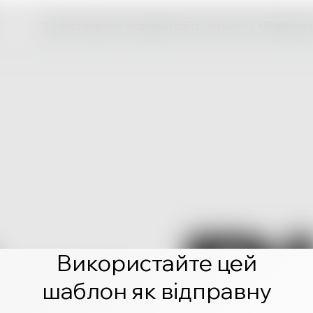
Щоб створити чудовий сайт, натисніть «Редагува
Використайте цей
шаблон як відправну