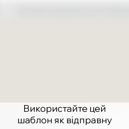
Щоб створити чудовий сайт, натисніть «Редагува
Використайте цей
шаблон як відправну