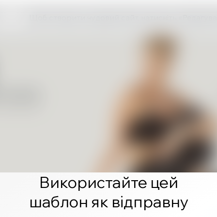
Щоб створити чудовий сайт, натисніть «Редагува
Використайте цей
шаблон як відправну