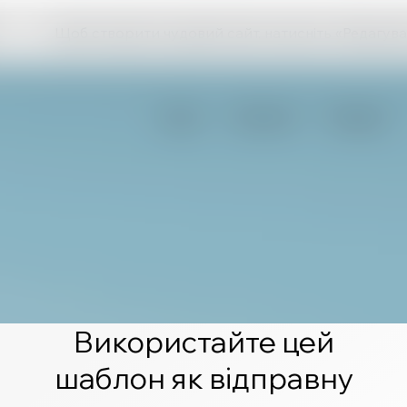
Щоб створити чудовий сайт, натисніть «Редагува
Використайте цей
шаблон як відправну