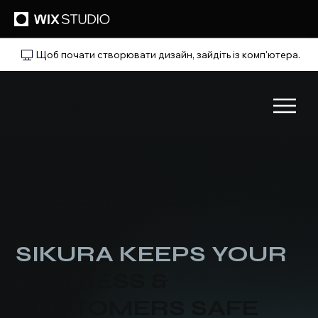
Щоб почати створювати дизайн, зайдіть із комп'ютера.