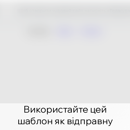
Щоб створити чудовий сайт, натисніть «Редагува
Використайте цей
шаблон як відправну