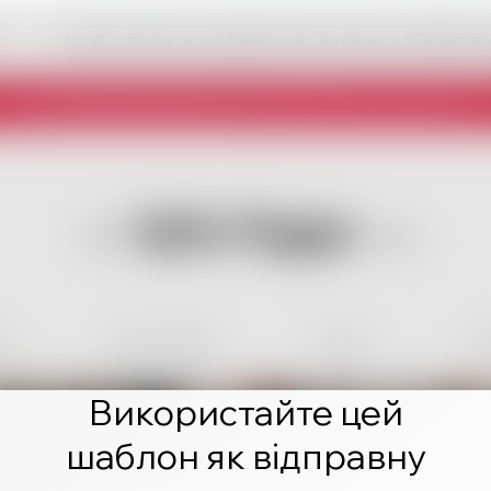
Щоб створити чудовий сайт, натисніть «Редагува
Використайте цей
шаблон як відправну