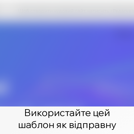
Щоб створити чудовий сайт, натисніть «Редагува
Використайте цей
шаблон як відправну