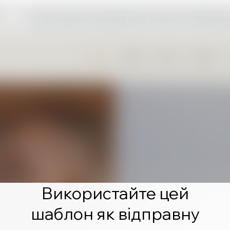
Щоб створити чудовий сайт, натисніть «Редагува
Використайте цей
шаблон як відправну