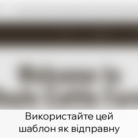
Щоб створити чудовий сайт, натисніть «Редагува
Використайте цей
шаблон як відправну