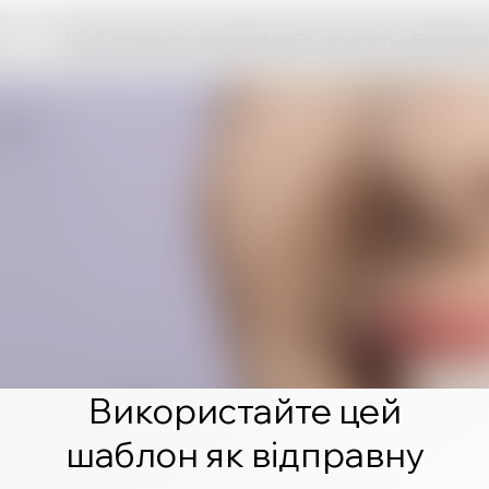
Щоб створити чудовий сайт, натисніть «Редагува
Використайте цей
шаблон як відправну