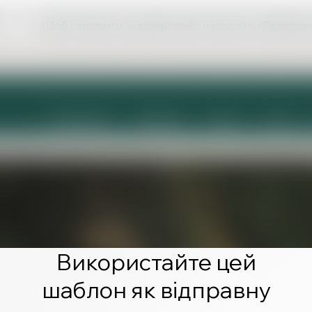
Щоб створити чудовий сайт, натисніть «Редагува
Використайте цей
шаблон як відправну