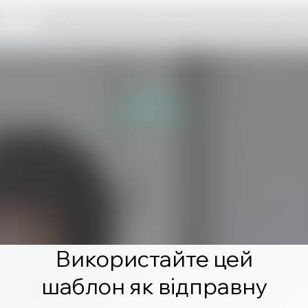
Щоб створити чудовий сайт, натисніть «Редагува
Використайте цей
шаблон як відправну