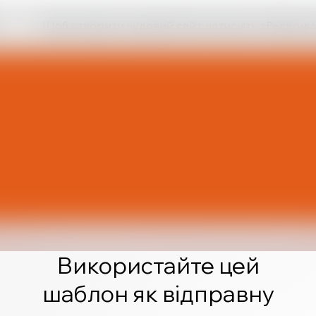
Щоб створити чудовий сайт, натисніть «Редагува
Використайте цей
шаблон як відправну