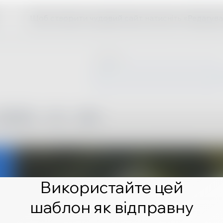
Щоб створити чудовий сайт, натисніть «Редагува
Використайте цей
шаблон як відправну