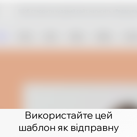
Щоб створити чудовий сайт, натисніть «Редагува
Використайте цей
шаблон як відправну