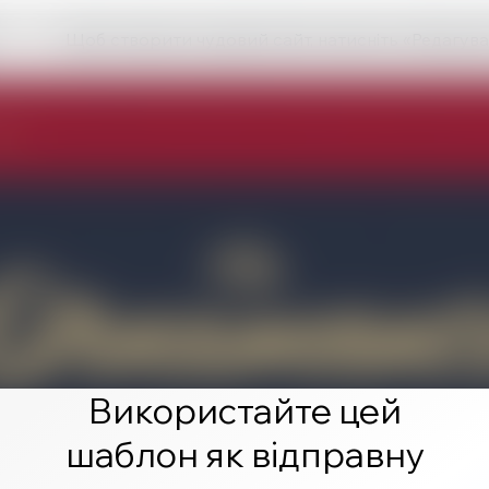
Щоб створити чудовий сайт, натисніть «Редагува
Використайте цей
шаблон як відправну