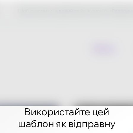
Щоб створити чудовий сайт, натисніть «Редагува
Використайте цей
шаблон як відправну