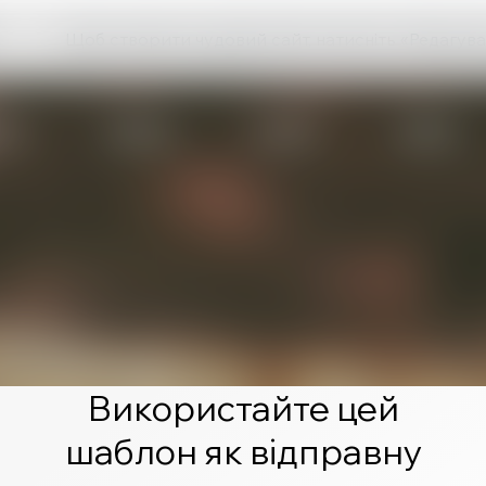
Щоб створити чудовий сайт, натисніть «Редагува
Використайте цей
шаблон як відправну