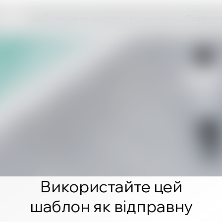
Щоб створити чудовий сайт, натисніть «Редагува
Використайте цей
шаблон як відправну