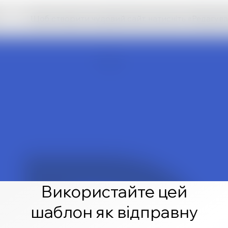
Щоб створити чудовий сайт, натисніть «Редагува
Використайте цей
шаблон як відправну