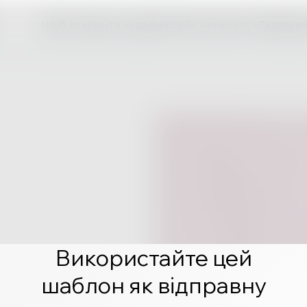
Щоб створити чудовий сайт, натисніть «Редагува
Використайте цей
шаблон як відправну