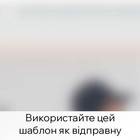
Щоб створити чудовий сайт, натисніть «Редагува
Використайте цей
шаблон як відправну