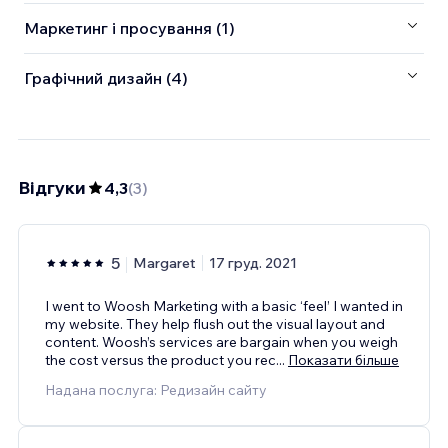
Маркетинг і просування (1)
Графічний дизайн (4)
Відгуки
4,3
(
3
)
5
Margaret
17 груд. 2021
I went to Woosh Marketing with a basic ‘feel’ I wanted in
my website. They help flush out the visual layout and
content. Woosh’s services are bargain when you weigh
the cost versus the product you rec
...
Показати більше
Надана послуга: Редизайн сайту