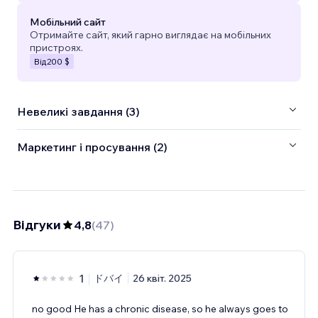
Мобільний сайт
Отримайте сайт, який гарно виглядає на мобільних
пристроях.
Від
200 $
Невеликі завдання (3)
Маркетинг і просування (2)
Відгуки
4,8
(
47
)
1
ドバイ
26 квіт. 2025
no good He has a chronic disease, so he always goes to