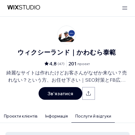
ウィクシーランド｜かわむら泰範
4,8
201
(
47
)
проєкт
綺麗なサイトは作れたけどお客さんがなぜか来ない？売
れない？という方、お任せ下さい｜SEO対策とFB広告
⇒LP⇒予約・売上獲得の仕組み作りのお手伝い
Зв'язатися
Проєкти клієнтів
Інформація
Послуги й відгуки