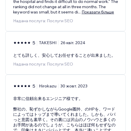
the hospital and finds it difficult to do normal work." The
ranking did not change at all in three months. The
keyword was small, but it seems di
...
Показати більше
Надана послуга: Послуги SEO
5
TAKESHI
26 квіт. 2024
とても詳しく、安心してお任せすることが出来ました。
Надана послуга: Послуги SEO
5
Hirokazu
30 жовт. 2023
非常に信頼出来るエンジニア様です。
弊社の、恥ずかしながらGoogle圏外、のHPを、ワード
によってはトップまで導いてくれました。しかも、パパ
っと意図も素早く。その裏には沢山のノウハウと多くの
お手間があるのでしょうが、こちらはほぼ何もせずなの
で、印象はまさにパパっとです。本当に凄いことです。