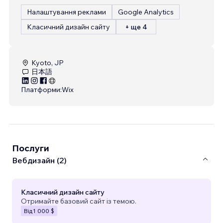
Налаштування реклами
Google Analytics
Класичний дизайн сайту
+ ще 4
Kyoto, JP
日本語
Платформи:
Wix
Послуги
Вебдизайн (2)
Класичний дизайн сайту
Отримайте базовий сайт із темою.
Від
1 000 $