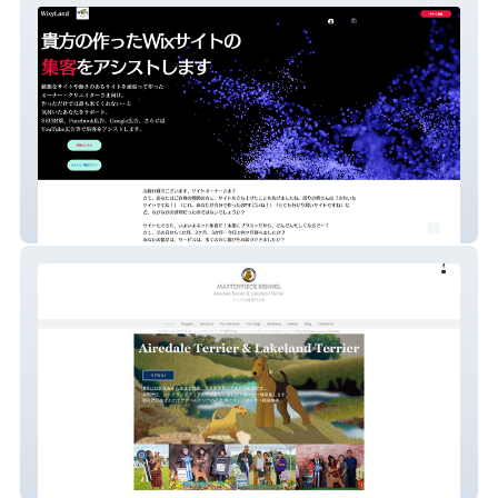
WixyLand
Masterpiece Kennel