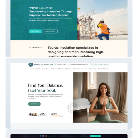
Taurus Insulation
My Vxw Site Mktcbh 1