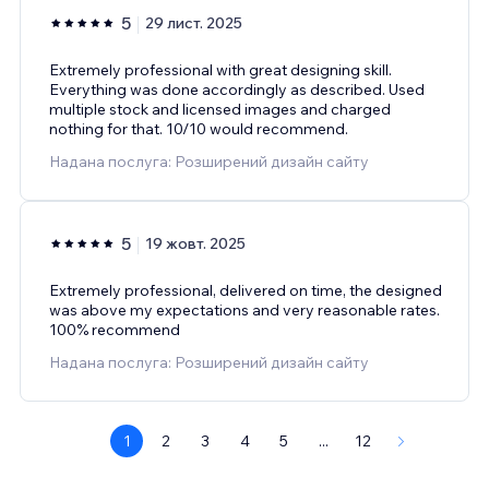
5
29 лист. 2025
Extremely professional with great designing skill.
Everything was done accordingly as described. Used
multiple stock and licensed images and charged
nothing for that. 10/10 would recommend.
Надана послуга: Розширений дизайн сайту
5
19 жовт. 2025
Extremely professional, delivered on time, the designed
was above my expectations and very reasonable rates.
100% recommend
Надана послуга: Розширений дизайн сайту
1
2
3
4
5
...
12