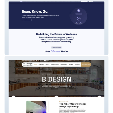
QScan+
B Design