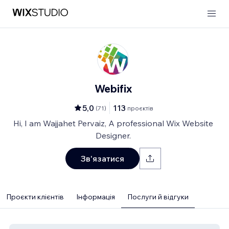
Webifix
5,0
113
(
71
)
проєктів
Hi, I am Wajjahet Pervaiz, A professional Wix Website
Designer.
Зв'язатися
Проєкти клієнтів
Інформація
Послуги й відгуки