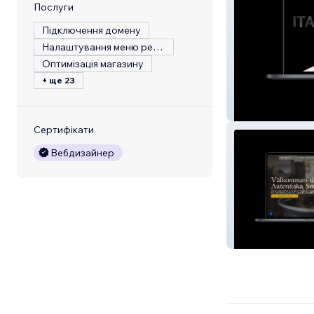
Послуги
Підключення домену
Налаштування меню ресторану
Оптимізація магазину
+ ще 23
Italian Brothers
Сертифікати
Вебдизайнер
Nytorpet Restau