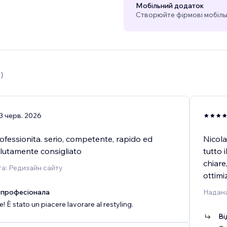
Мобільний додаток
Створюйте фірмові мобільн
0
)
3 черв. 2026
ofessionita. serio, competente, rapido ed
Nicola
olutamente consigliato
tutto 
chiare
а: Редизайн сайту
ottimi
 професіонала
Надана
e! È stato un piacere lavorare al restyling.
Ві