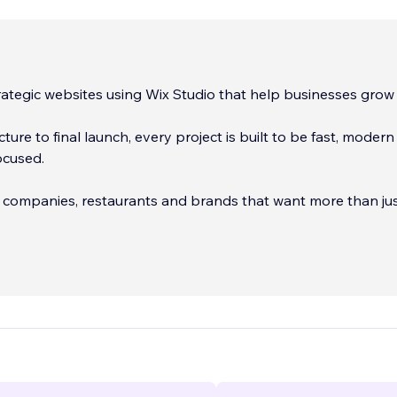
ategic websites using Wix Studio that help businesses grow 
ture to final launch, every project is built to be fast, moder
ocused.
 companies, restaurants and brands that want more than jus
y want a digital asset that generates real results.
...