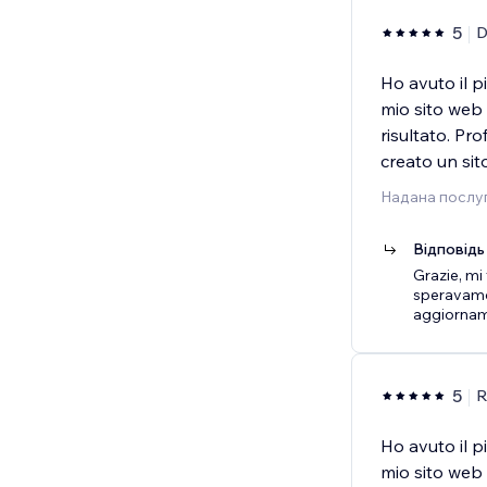
5
Ho avuto il pi
mio sito web
risultato. Pr
creato un sit
Надана послуг
Відповідь
Grazie, mi
speravamo.
aggiorname
5
R
Ho avuto il pi
mio sito web 