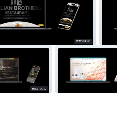
 Restaurant
Webbul
rant & Pizzeria
Clabio