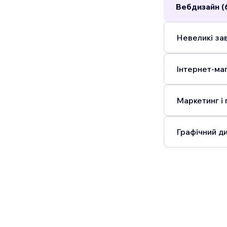
Вебдизайн (
Невеликі зав
Інтернет-маг
Маркетинг і 
Графічний ди