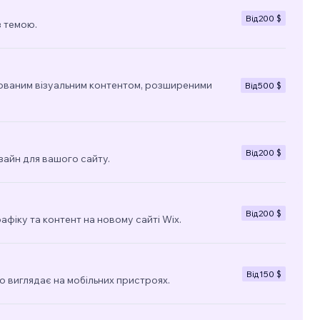
Від
200 $
з темою.
ованим візуальним контентом, розширеними
Від
500 $
Від
200 $
зайн для вашого сайту.
Від
200 $
фіку та контент на новому сайті Wix.
Від
150 $
о виглядає на мобільних пристроях.