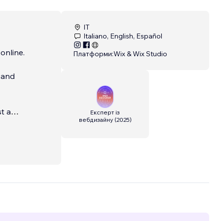
IT
Italiano, English, Español
online.
Платформи:
Wix & Wix Studio
n and
t a
Експерт із
вебдизайну
(
2025
)