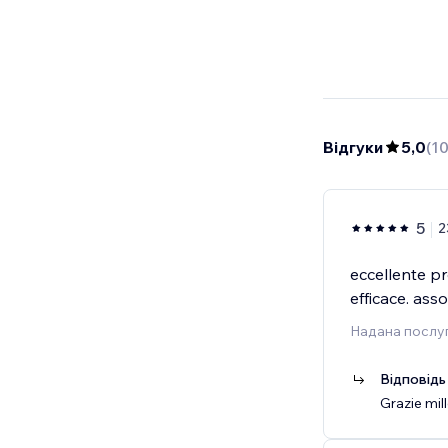
Відгуки
5,0
(
1
5
2
eccellente pr
efficace. ass
Надана послуг
Відповідь
Grazie mill