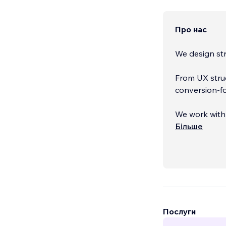
Про нас
We design str
From UX struc
conversion-f
We work with
website — the
Більше
Послуги