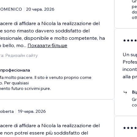
Gr
pe
DOMENICO
20 черв. 2026
do
ot
acere di affidare a Nicola la realizzazione del
 e sono rimasto davvero soddisfatto del
ofessionale, disponibile e molto competente, ha
o bello, mo
...
Показати більше
Un sup
а: Редизайн сайту
Profes
incont
 професіонала
alla p
 fa molto piacere. Il sito è venuto proprio come
 Per qualsiasi
nto futuro scrivimi pure.
Ві
Gr
co
oberta
19 черв. 2026
acere di affidare a Nicola la realizzazione del
e non potrei essere più soddisfatto del