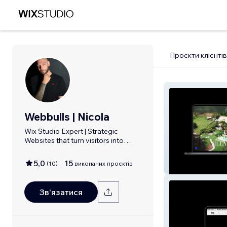
Проєкти клієнтів
Webbulls | Nicola
Wix Studio Expert | Strategic
Websites that turn visitors into
clients
5,0
15
(
10
)
виконаних проєктів
Villa Sofia Italy
Зв'язатися