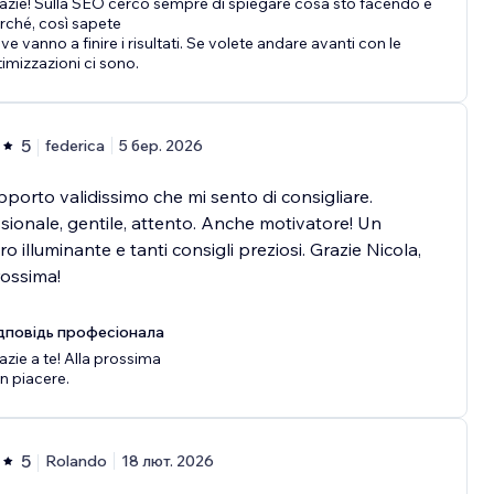
azie! Sulla SEO cerco sempre di spiegare cosa sto facendo e
rché, così sapete
ve vanno a finire i risultati. Se volete andare avanti con le
timizzazioni ci sono.
5
federica
5 бер. 2026
porto validissimo che mi sento di consigliare.
sionale, gentile, attento. Anche motivatore! Un
ro illuminante e tanti consigli preziosi. Grazie Nicola,
rossima!
дповідь професіонала
azie a te! Alla prossima
n piacere.
5
Rolando
18 лют. 2026