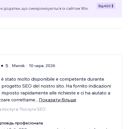
Від
400 $
і додатки, що синхронізуються із сайтом Wix.
5
Memik
10 черв. 2026
 è stato molto disponibile e competente durante
il progetto SEO del nostro sito. Ha fornito indicazioni
, risposto rapidamente alle richieste e ci ha aiutato a
zzare correttame
...
Показати більше
 послуга: Послуги SEO
дповідь професіонала