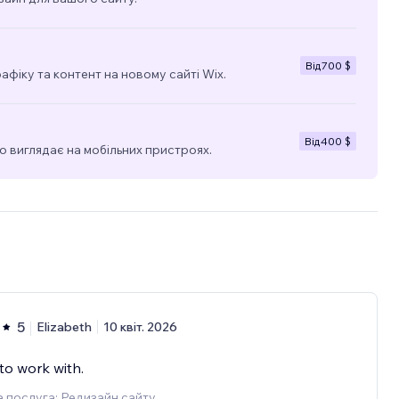
Від
700 $
фіку та контент на новому сайті Wix.
Від
400 $
о виглядає на мобільних пристроях.
5
Elizabeth
10 квіт. 2026
to work with.
 послуга: Редизайн сайту