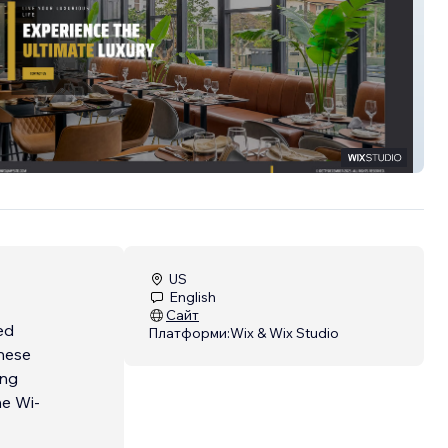
US
English
Сайт
ed
Платформи:
Wix & Wix Studio
These
ing
he Wi-