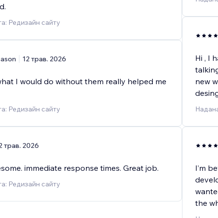
d.
а: Редизайн сайту
Hi , I
ason
12 трав. 2026
talkin
hat I would do without them really helped me
new web
desing
а: Редизайн сайту
Надана
2 трав. 2026
some. immediate response times. Great job.
I’m b
develo
а: Редизайн сайту
wanted
the wh