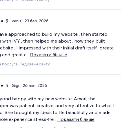
5
venu
23 бер. 2026
 have approached to build my website , then started
g with IVY , then helped me about , how they built
site , I impressed with their initial draft itself , greate
 and great c
...
Показати більше
 послуга: Редизайн сайту
5
Gigi
26 лют. 2026
eyond happy with my new website! Amari, the
per was patient, creative, and very attentive to what I
. She brought my ideas to life beautifully and made
ole experience stress-fre
...
Показати більше