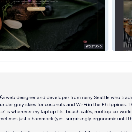
site
DDLUX
 👋a web designer and developer from rainy Seattle who trad
under grey skies for coconuts and Wi-Fi in the Philippines. 
ice” is wherever my laptop fits: beach cafés, rooftop co-work
metimes just a hammock (yes, surprisingly ergonomic until t