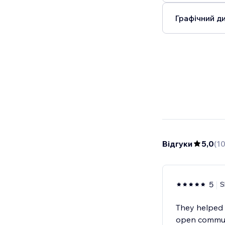
Графічний ди
Відгуки
5,0
(
1
5
S
They helped 
open communi