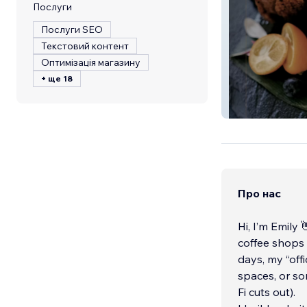
Послуги
Послуги SEO
Текстовий контент
Оптимізація магазину
+ ще 18
Restaurant Web
Про нас
Hi, I’m Emily
coffee shops 
days, my “off
spaces, or so
Fi cuts out).