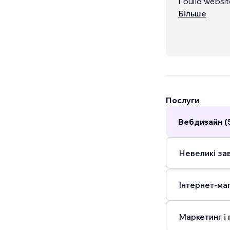
I build websit
mixing clean 
Більше
Послуги
Вебдизайн (
Невеликі зав
Інтернет-маг
Маркетинг і 