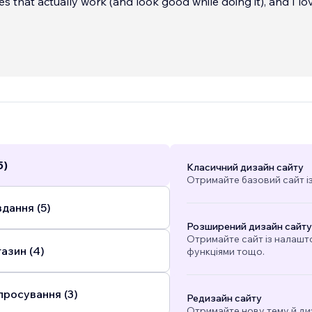
es that actually work (and look good while doing it), and I lo
desi
...
5)
Класичний дизайн сайту
Отримайте базовий сайт і
дання (5)
Розширений дизайн сайту
Отримайте сайт із налашт
азин (4)
функціями тощо.
просування (3)
Редизайн сайту
Отримайте нову тему й ди