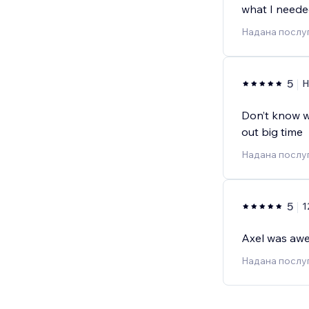
what I neede
Надана послуг
5
H
Don’t know w
out big time
Надана послуг
5
1
Axel was awe
Надана послуг