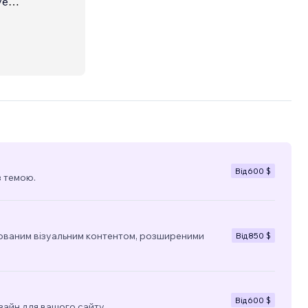
ve
Від
600 $
з темою.
ованим візуальним контентом, розширеними
Від
850 $
Від
600 $
зайн для вашого сайту.