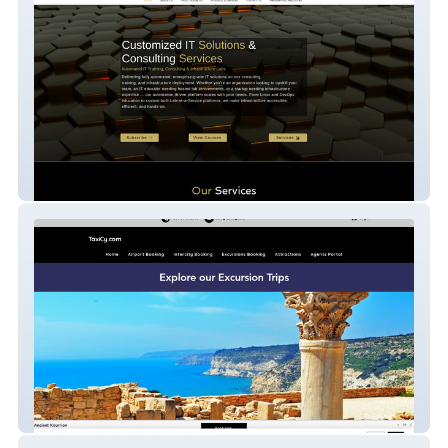
aten tech
TaxiCy.com