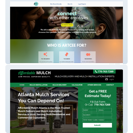
ArtCee
new-affordable-site