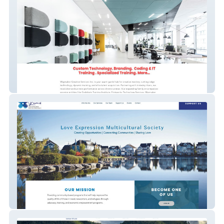
TheWayMakerInc
Love Expression