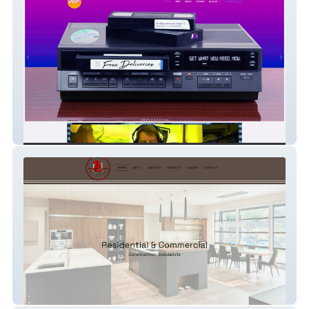
VCR
The Carver R Group