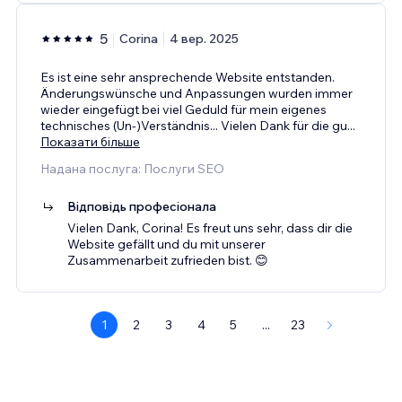
5
Corina
4 вер. 2025
Es ist eine sehr ansprechende Website entstanden.
Änderungswünsche und Anpassungen wurden immer
wieder eingefügt bei viel Geduld für mein eigenes
technisches (Un-)Verständnis... Vielen Dank für die gu
...
Показати більше
Надана послуга: Послуги SEO
Відповідь професіонала
Vielen Dank, Corina! Es freut uns sehr, dass dir die
Website gefällt und du mit unserer
Zusammenarbeit zufrieden bist. 😊
1
2
3
4
5
...
23