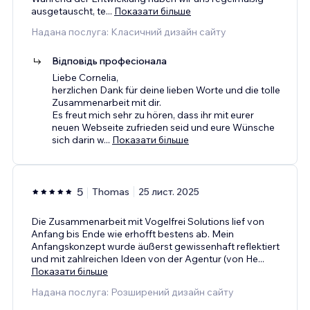
ausgetauscht, te
...
Показати більше
Надана послуга: Класичний дизайн сайту
Відповідь професіонала
Liebe Cornelia,
herzlichen Dank für deine lieben Worte und die tolle
Zusammenarbeit mit dir.
Es freut mich sehr zu hören, dass ihr mit eurer
neuen Webseite zufrieden seid und eure Wünsche
sich darin w
...
Показати більше
5
Thomas
25 лист. 2025
Die Zusammenarbeit mit Vogelfrei Solutions lief von
Anfang bis Ende wie erhofft bestens ab. Mein
Anfangskonzept wurde äußerst gewissenhaft reflektiert
und mit zahlreichen Ideen von der Agentur (von He
...
Показати більше
Надана послуга: Розширений дизайн сайту