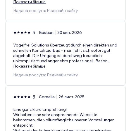
Показати більше
Надана послуга: Редизайн сайту
5
Bastian
30 квіт. 2026
Vogelfrei Solutions überzeugt durch einen direkten und
schnellen Kontaktaufbau – man fühlt sich sofort gut
abgeholt. Der Umgang ist durchweg freundlich,
unkompliziert und angenehm professionell. Beson
...
Показати більше
Надана послуга: Редизайн сайту
5
Cornelia
26 лист. 2025
Eine ganz klare Empfehlung!
Wir haben eine sehr ansprechende Webseite
bekommen, die vollumfänglich unseren Vorstellungen
entspricht.
Während der Entwicklung haben wir uns regelmäßig