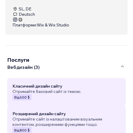
SL, DE
Deutsch
Платформи:
Wix & Wix Studio
Послуги
Вебдизайн (3)
Класичний дизайн сайту
Отримайте базовий сайт із темою.
Від
600 $
Розширений дизайн сайту
Отримайте сайт із налаштованим візуальним
контентом, розширеними функціями тощо.
Від
800 $