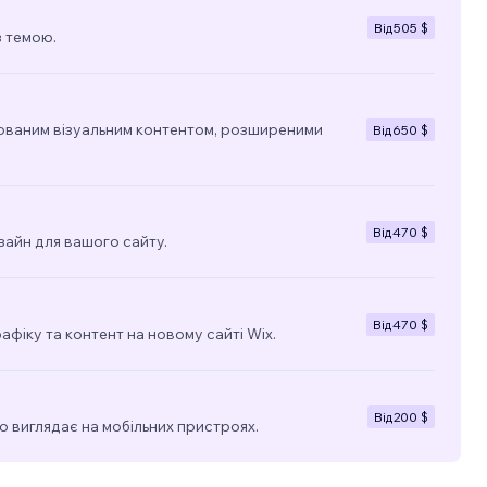
Від
505 $
з темою.
ованим візуальним контентом, розширеними
Від
650 $
Від
470 $
зайн для вашого сайту.
Від
470 $
фіку та контент на новому сайті Wix.
Від
200 $
о виглядає на мобільних пристроях.