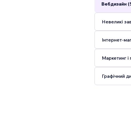
Вебдизайн (
Невеликі зав
Інтернет-маг
Маркетинг і 
Графічний ди