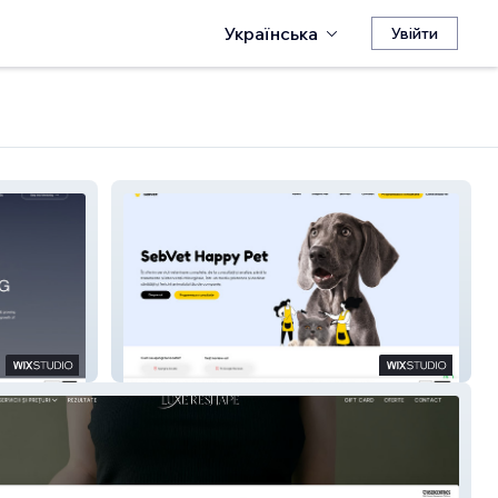
Українська
Увійти
SebVet Happy Pet