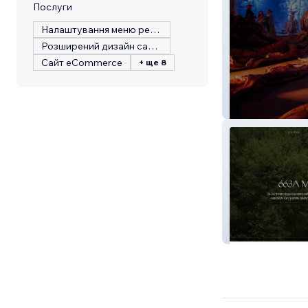
Послуги
Налаштування меню ресторану
Розширений дизайн сайту
Сайт eCommerce
+ ще 8
IPS
663 Chalet