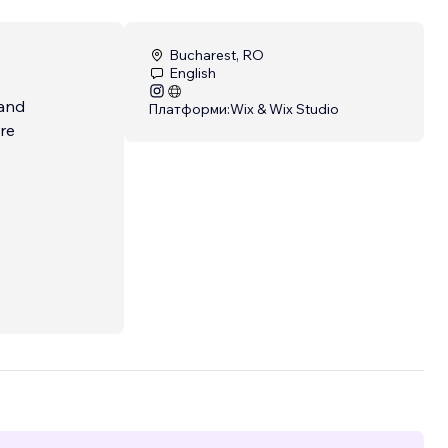
Bucharest, RO
English
 and
Платформи:
Wix & Wix Studio
re