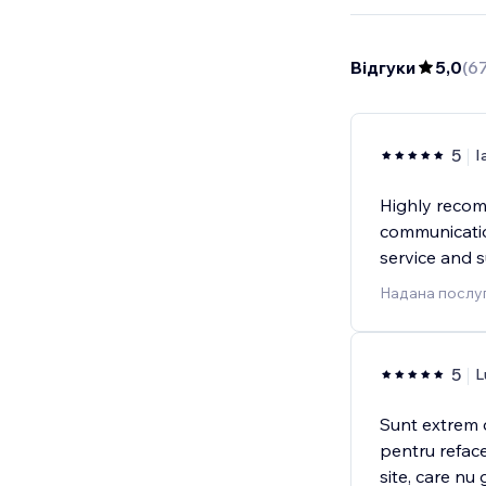
Відгуки
5,0
(
6
5
I
Highly recom
communicatio
service and 
Надана послуг
5
L
Sunt extrem 
pentru reface
site, care nu 