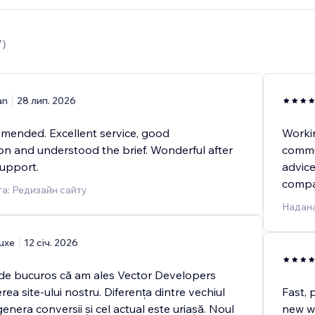
7
)
an
28 лип. 2026
mended. Excellent service, good
Workin
n and understood the brief. Wonderful after
commun
support.
advice
compa
а: Редизайн сайту
Надана
uxe
12 січ. 2026
de bucuros că am ales Vector Developers
rea site-ului nostru. Diferența dintre vechiul
Fast, 
genera conversii și cel actual este uriașă. Noul
new we