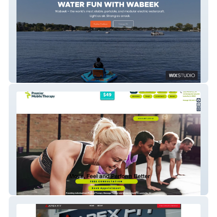
Wabeek
PremierMobileTherapy