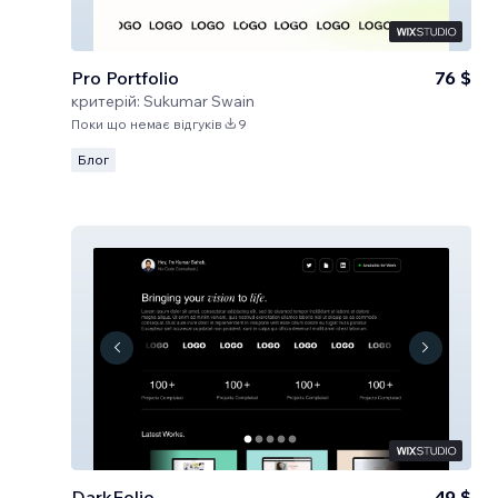
Pro Portfolio
76 $
критерій:
Sukumar Swain
Поки що немає відгуків
9
Блог
DarkFolio
49 $