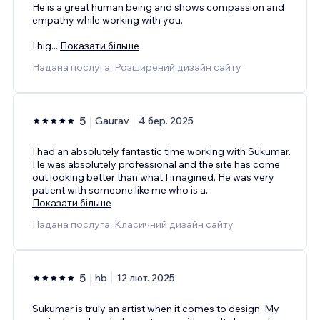
He is a great human being and shows compassion and
empathy while working with you.
I hig
...
Показати більше
Надана послуга: Розширений дизайн сайту
5
Gaurav
4 бер. 2025
I had an absolutely fantastic time working with Sukumar.
He was absolutely professional and the site has come
out looking better than what I imagined. He was very
patient with someone like me who is a
...
Показати більше
Надана послуга: Класичний дизайн сайту
5
hb
12 лют. 2025
Sukumar is truly an artist when it comes to design. My