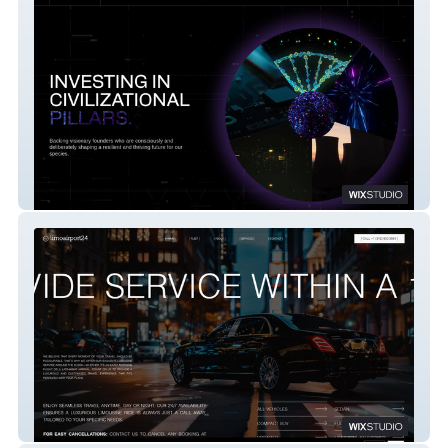
Akhilesh Agarwal VC
LimoAirport24