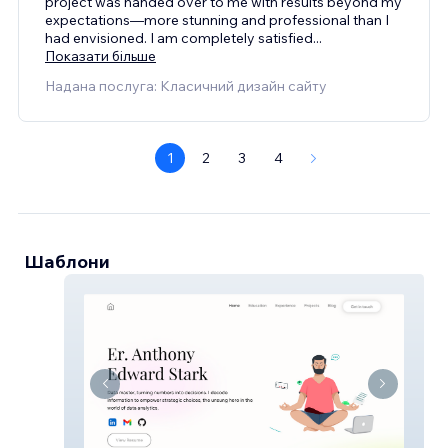
project was handed over to me with results beyond my
expectations—more stunning and professional than I
had envisioned. I am completely satisfied
...
Показати більше
Надана послуга: Класичний дизайн сайту
1
2
3
4
Шаблони