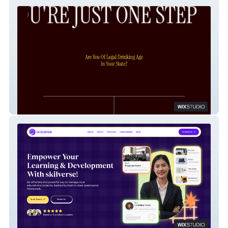
RedCircle.Life
Skilverse - SaaS