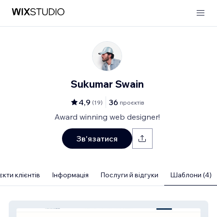
Sukumar Swain
4,9
36
(
19
)
проєктів
Award winning web designer!
Зв'язатися
кти клієнтів
Інформація
Послуги й відгуки
Шаблони (4)