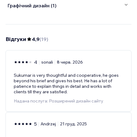
Графічний дизайн (1)
Відгуки
4,9
(
19
)
4
sonali
8 черв. 2026
Sukumar is very thoughtful and cooperative, he goes
beyond his brief and gives his best. He has a lot of
patience to explain things in detail and works with
clients till they are satisfied.
Надана послуга: Розширений дизайн сайту
5
Andrzej
21 груд. 2025