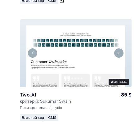
Власний код
CMS
+
1
Two.AI
85 $
критерій:
Sukumar Swain
Поки що немає відгуків
Власний код
CMS