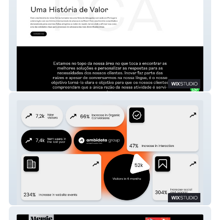
Pereira Coutinho Adv
LabWay-LIMS