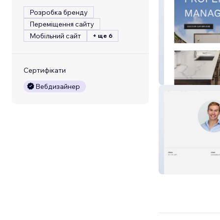
Розробка бренду
Переміщення сайту
Мобільний сайт
+ ще 6
Сертифікати
Red Door Prope
Вебдизайнер
Jamie Hartop |
Manager