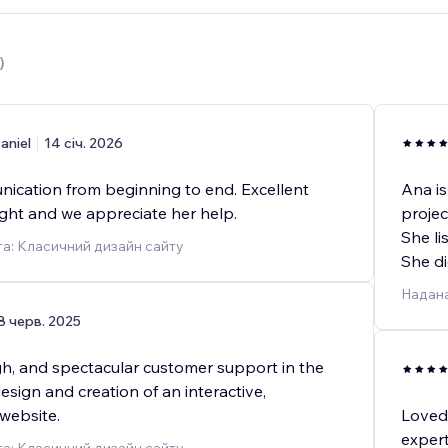
)
aniel
14 січ. 2026
ication from beginning to end. Excellent
Ana is
ight and we appreciate her help.
projec
She li
а: Класичний дизайн сайту
She di
Надана
8 черв. 2025
gh, and spectacular customer support in the
sign and creation of an interactive,
website.
Loved 
expert