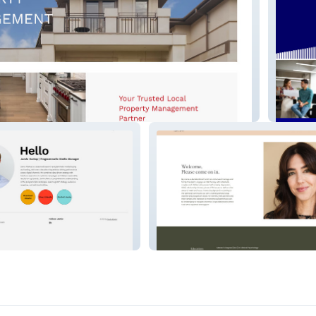
rty Ma
Potpour
 Programmatic
Annalisa Barrett