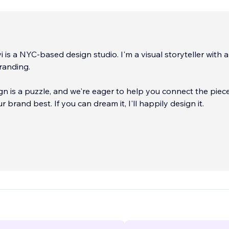
 is a NYC-based design studio. I'm a visual storyteller with a
branding.
ign is a puzzle, and we're eager to help you connect the piec
 brand best. If you can dream it, I'll happily design it.
nclude: