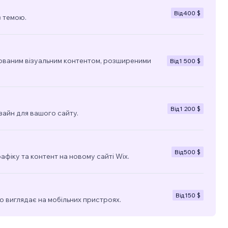
Від
400 $
з темою.
ованим візуальним контентом, розширеними
Від
1 500 $
Від
1 200 $
зайн для вашого сайту.
Від
500 $
фіку та контент на новому сайті Wix.
Від
150 $
о виглядає на мобільних пристроях.