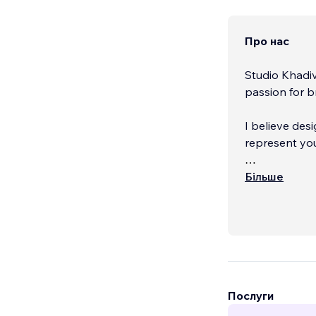
Про нас
Studio Khadivi
passion for 
I believe des
represent your
My services i
Більше
• Branding
...
Послуги