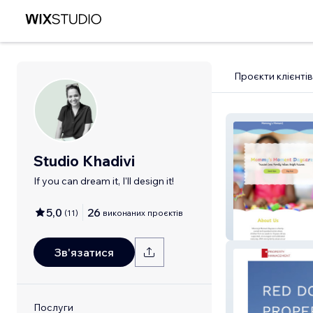
Проєкти клієнтів
Studio Khadivi
If you can dream it, I'll design it!
5,0
26
(
11
)
виконаних проєктів
Mommy's Mome
Зв'язатися
Послуги