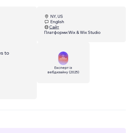
NY, US
English
Сайт
Платформи:
Wix & Wix Studio
es to
Експерт із
вебдизайну
(
2025
)