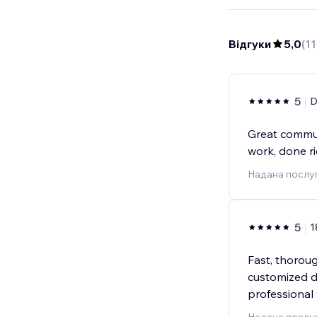
Відгуки
5,0
(
11
5
D
Great commun
work, done r
Надана послуг
5
1
Fast, thorou
customized de
professional 