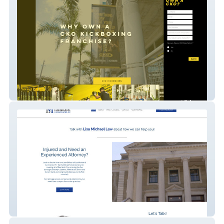
Ckofranchisenew
Lisamichaellaw