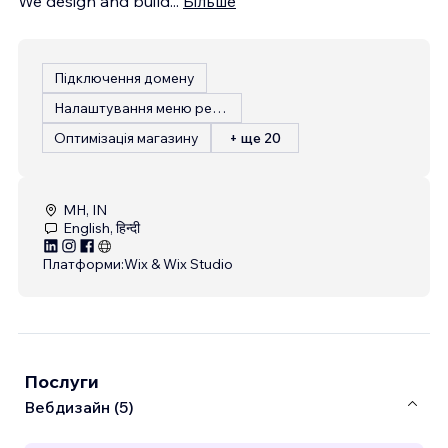
We design and build
...
Більше
Підключення домену
Налаштування меню ресторану
Оптимізація магазину
+ ще 20
MH, IN
English, हिन्दी
Платформи:
Wix & Wix Studio
Послуги
Вебдизайн (5)