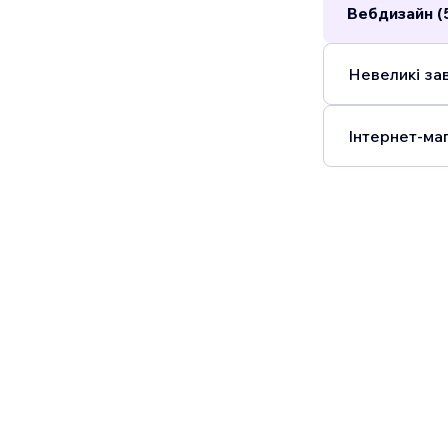
Вебдизайн (
Невеликі зав
Інтернет-маг