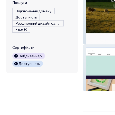
Послуги
Підключення домену
Доступність
Розширений дизайн сайту
+ ще 10
Ecommerce Stor
Сертифікати
Вебдизайнер
Доступність
Home Decor Sit