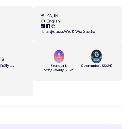
KA, IN
English
Платформи:
Wix & Wix Studio
ing
endly
Експерт із
Доступність
(
2024
)
вебдизайну
(
2025
)