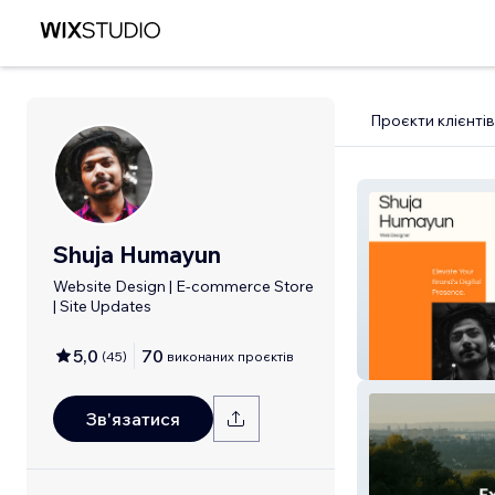
Проєкти клієнтів
Shuja Humayun
Website Design | E-commerce Store
| Site Updates
5,0
70
(
45
)
виконаних проєктів
Shuja Humayun
Зв'язатися