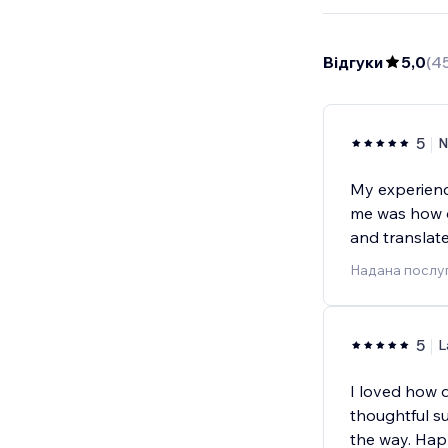
Відгуки
5,0
(
4
5
N
My experienc
me was how q
and translate
Надана послуг
5
L
I loved how 
thoughtful s
the way. Hap