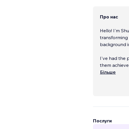
Про нас
Hello! I'm Sh
transforming
background in
I've had the p
them achieve 
websites.
Більше
Services Offe
Послуги