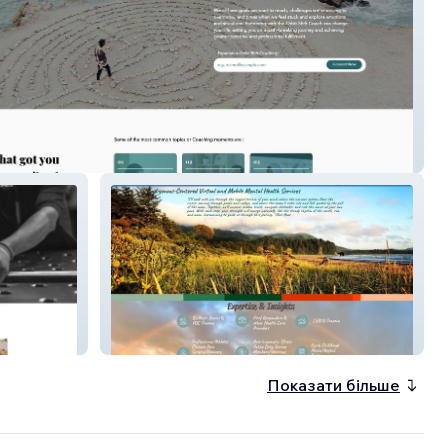
Coach - OrbitShiftCoach
Private Practise Services - Swell
Sessions
Показати більше