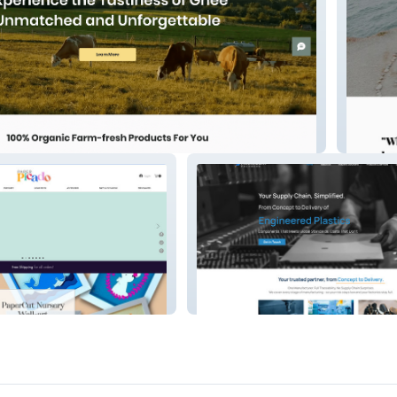
e - Amrut Shudh
Online 
Manufacturer Website -
e
Paramount Group