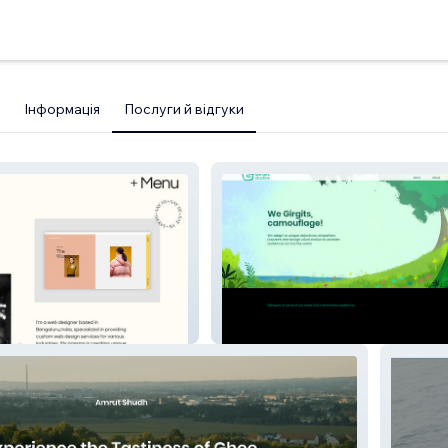
Інформація
Послуги й відгуки
Animation Studio - Girgit Studios