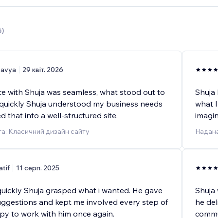
5
)
avya
29 квіт. 2026
e with Shuja was seamless, what stood out to
Shuja 
uickly Shuja understood my business needs
what I
d that into a well-structured site.
imagin
а: Класичний дизайн сайту
Надана
atif
11 серп. 2025
quickly Shuja grasped what i wanted. He gave
Shuja 
uggestions and kept me involved every step of
he del
py to work with him once again.
commu