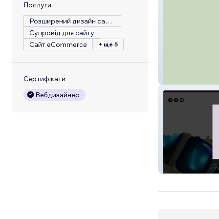
Послуги
Розширений дизайн сайту
Супровід для сайту
Сайт eCommerce
+ ще 5
Eliza McLean, 
Сертифікати
Вебдизайнер
Dreamland Wate