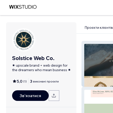
Проєкти клієнтів
Solstice Web Co.
✷ upscale brand + web design for
the dreamers who mean business ✷
5,0
3
(
1
)
виконані проєкти
Solstice Web Co
Зв'язатися