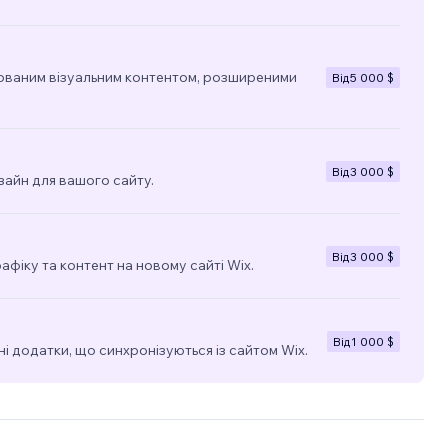
ованим візуальним контентом, розширеними
Від
5 000 $
Від
3 000 $
зайн для вашого сайту.
Від
3 000 $
фіку та контент на новому сайті Wix.
Від
1 000 $
і додатки, що синхронізуються із сайтом Wix.