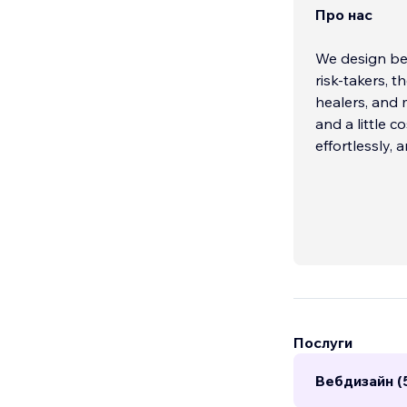
Про нас
We design bea
risk-takers, t
healers, and 
and a little c
effortlessly,
Послуги
Вебдизайн (