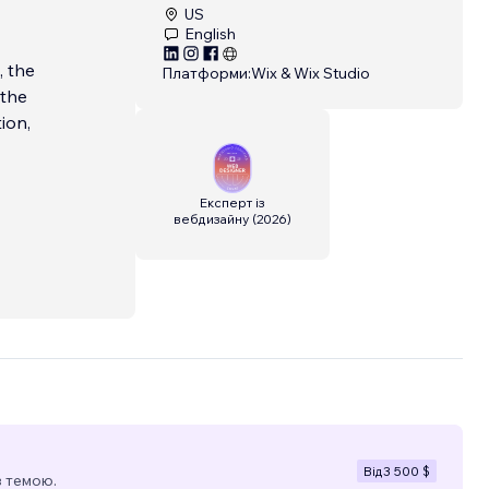
US
English
, the
Платформи:
Wix & Wix Studio
 the
ion,
Експерт із
вебдизайну
(
2026
)
Від
3 500 $
з темою.