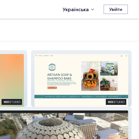
Українська
Увійти
The Tortoise & The Hair Soapery