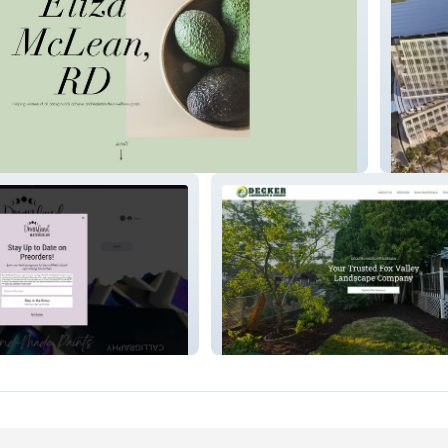
RD
Rafael 
rcolor
Decker Landscape & Design