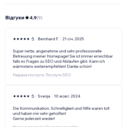
Відгуки
4,9
(
9
)
5
Bernhard F.
21 січ. 2025
Super nette, angenehme und sehr professionelle
Betreuung meiner Homepage! Sie ist immer erreichbar
falls es Fragen zu SEO und Abläufen gibt. Kann ich
wärmstens weiterempfehlen! Danke schön!
Надана послуга: Послуги SEO
5
Svenja
10 жовт. 2024
Die Kommunikation, Schnelligkeit und Hilfe waren toll
und haben mir sehr geholfen!
Gerne jederzeit wieder!
Надана послуга: Оновлення сайту