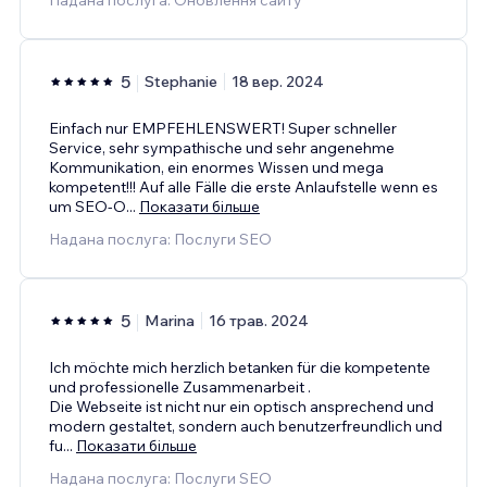
5
Stephanie
18 вер. 2024
Einfach nur EMPFEHLENSWERT! Super schneller
Service, sehr sympathische und sehr angenehme
Kommunikation, ein enormes Wissen und mega
kompetent!!! Auf alle Fälle die erste Anlaufstelle wenn es
um SEO-O
...
Показати більше
Надана послуга: Послуги SEO
5
Marina
16 трав. 2024
Ich möchte mich herzlich betanken für die kompetente
und professionelle Zusammenarbeit .
Die Webseite ist nicht nur ein optisch ansprechend und
modern gestaltet, sondern auch benutzerfreundlich und
fu
...
Показати більше
Надана послуга: Послуги SEO