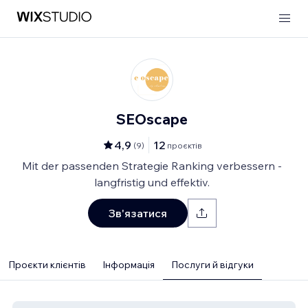
SEOscape
4,9
12
(
9
)
проєктів
Mit der passenden Strategie Ranking verbessern -
langfristig und effektiv.
Зв'язатися
Проєкти клієнтів
Інформація
Послуги й відгуки