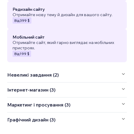
Редизайн сайту
Отримайте нову тему й дизайн для вашого сайту.
Від
399 $
Мобільний сайт
Отримайте сайт, який гарно виглядає на мобільних
пристроях.
Від
199 $
Невеликі завдання (2)
Інтернет-магазин (3)
Маркетинг і просування (3)
Графічний дизайн (3)