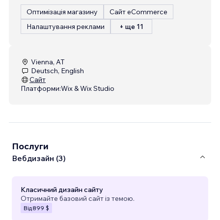
Оптимізація магазину
Сайт eCommerce
Налаштування реклами
+ ще 11
Vienna, AT
Deutsch, English
Сайт
Платформи:
Wix & Wix Studio
Послуги
Вебдизайн (3)
Класичний дизайн сайту
Отримайте базовий сайт із темою.
Від
899 $