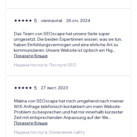
5
viennaviral
26 січ. 2024
Das Team von SEOscape hat unsere Seite super
umgesetzt. Die beiden Expertinnen wissen, was sie tun,
haben Einfühlungsvermögen und eine ehrliche Art zu
kommunizieren. Unsere Website ist optisch ein Hig
...
Показати більше
Надана послуга: Послуги SEO
5
27 лист. 2023
Malina von SEOscape hat mich umgehend nach meiner
WIX-Anfrage telefonisch kontaktiert um mein Website-
Problem zu besprechen und hat mir innerhalb kürzester
Zeit mit entsprechenden Anpassung auf der We
...
Показати більше
Надана послуга: Оновлення сайту